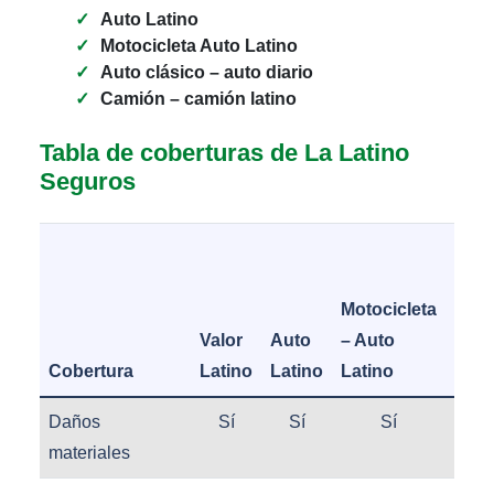
Auto Latino
Motocicleta Auto Latino
Auto clásico – auto diario
Camión – camión latino
Tabla de coberturas de La Latino
Seguros
Aut
Clás
Motocicleta
– Au
Valor
Auto
– Auto
Diar
Cobertura
Latino
Latino
Latino
Lati
Daños
Sí
Sí
Sí
Sí
materiales