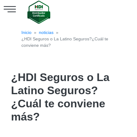
Cotizar
Inicio
»
noticias
»
Seguro
¿HDI Seguros o La Latino Seguros?¿Cuál te
de
conviene más?
Auto
Seguro
¿HDI Seguros o La
de
Latino Seguros?
Hogar
HDI
¿Cuál te conviene
Blog
más?