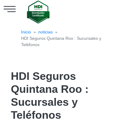
Cotizar
Inicio
»
noticias
»
Seguro
HDI Seguros Quintana Roo : Sucursales y
de
Teléfonos
Auto
Seguro
HDI Seguros
de
Quintana Roo :
Hogar
HDI
Sucursales y
Blog
Teléfonos