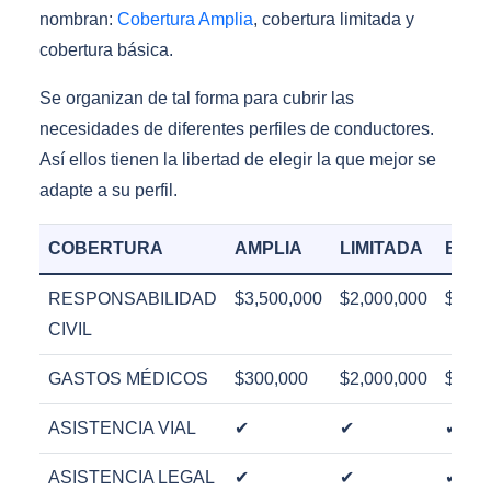
nombran:
Cobertura Amplia
, cobertura limitada y
cobertura básica.
Se organizan de tal forma para cubrir las
necesidades de diferentes perfiles de conductores.
Así ellos tienen la libertad de elegir la que mejor se
adapte a su perfil.
COBERTURA
AMPLIA
LIMITADA
BÁSI
RESPONSABILIDAD
$3,500,000
$2,000,000
$1,50
CIVIL
GASTOS MÉDICOS
$300,000
$2,000,000
$200,
ASISTENCIA VIAL
✔
✔
✔
ASISTENCIA LEGAL
✔
✔
✔