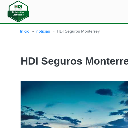
Cotizar
Inicio
»
noticias
»
HDI Seguros Monterrey
Seguro
de
Auto
HDI Seguros Monterr
Seguro
de
Hogar
HDI
Blog