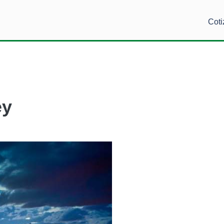
Coti
ey