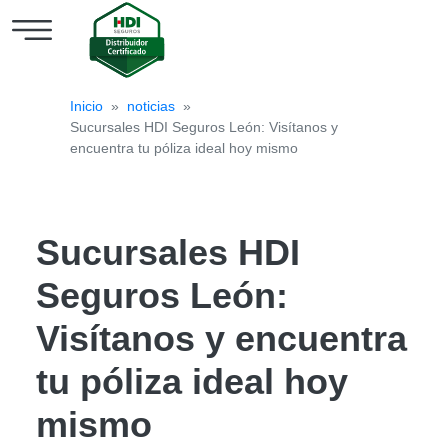
Cotizar
Inicio
»
noticias
»
Seguro
Sucursales HDI Seguros León: Visítanos y
de
encuentra tu póliza ideal hoy mismo
Auto
Seguro
Sucursales HDI
de
Seguros León:
Hogar
HDI
Visítanos y encuentra
Blog
tu póliza ideal hoy
mismo