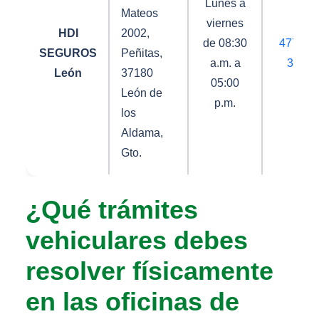
Lunes a
Mateos
viernes
HDI
2002,
de 08:30
477 71
SEGUROS
Peñitas,
a.m. a
3727
León
37180
05:00
León de
p.m.
los
Aldama,
Gto.
¿Qué trámites
vehiculares debes
resolver físicamente
en las oficinas de