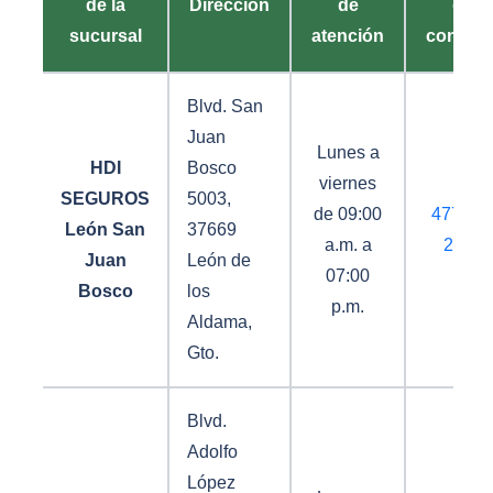
de la
Dirección
de
de
sucursal
atención
contact
Blvd. San
Juan
Lunes a
HDI
Bosco
viernes
SEGUROS
5003,
de 09:00
477 74
León San
37669
a.m. a
2827
Juan
León de
07:00
Bosco
los
p.m.
Aldama,
Gto.
Blvd.
Adolfo
López