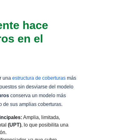
ente hace
os en el
ar una
estructura de coberturas
más
puestos sin desviarse del modelo
uros
conserva un modelo más
o de sus amplias coberturas.
ncipales:
Amplia, limitada,
otal
(UPT)
, lo que posibilita una
ón.
ferenciador, ya que cubre