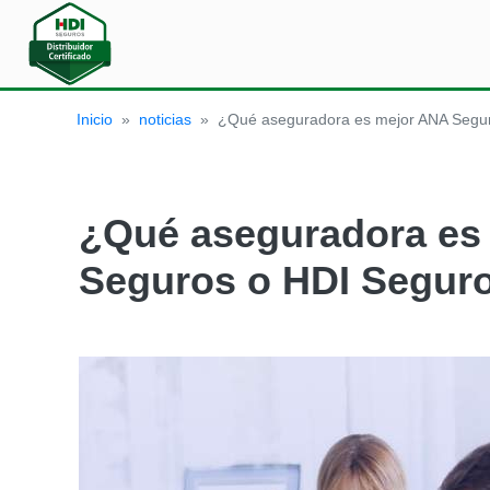
Cotizar
Inicio
»
noticias
»
¿Qué aseguradora es mejor ANA Segu
Seguro
de
Auto
¿Qué aseguradora es
Seguros o HDI Segur
Seguro
de
Hogar
HDI
Blog